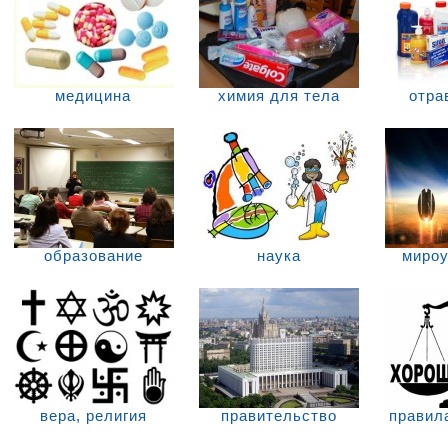
медицина
химия для тела
отра
образование
наука
мироу
вера, религия
правительство
правил