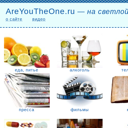
AreYouTheOne.ru
—
на светло
о сайте
видео
еда, питье
алкоголь
те
пресса
фильмы