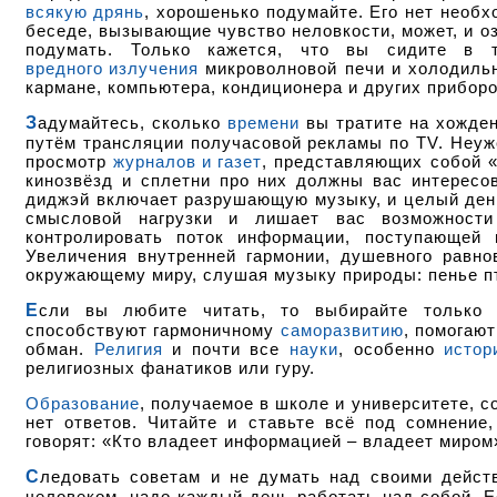
всякую дрянь
, хорошенько подумайте. Его нет необх
беседе, вызывающие чувство неловкости, может, и озн
подумать. Только кажется, что вы сидите в
вредного излучения
микроволновой печи и холодильн
кармане, компьютера, кондиционера и других прибор
Задумайтесь, сколько
времени
вы тратите на хожден
путём трансляции получасовой рекламы по TV. Неуж
просмотр
журналов и газет
, представляющих собой 
кинозвёзд и сплетни про них должны вас интерес
диджэй включает разрушающую музыку, и целый день
смысловой нагрузки и лишает вас возможности
контролировать поток информации, поступающей 
Увеличения внутренней гармонии, душевного равн
окружающему миру, слушая музыку природы: пенье п
Если вы любите читать, то выбирайте тольк
способствуют гармоничному
саморазвитию
, помогаю
обман.
Религия
и почти все
науки
, особенно
истор
религиозных фанатиков или гуру.
Образование
, получаемое в школе и университете, с
нет ответов. Читайте и ставьте всё под сомнени
говорят: «Кто владеет информацией – владеет миром
Следовать советам и не думать над своими действиями проще всего, но это шаг в никуда. Чтобы стать счастливым
человеком, надо каждый день работать над собой. Е