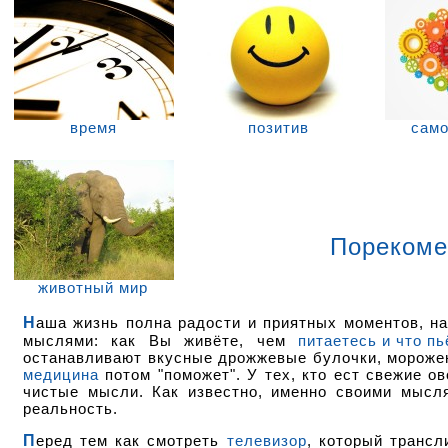
время
позитив
само
Пореком
животный мир
Наша жизнь полна радости и приятных моментов, надо только их видеть. Задумайтесь сейчас над своими действиями и
мыслями: как Вы живёте, чем
питаетесь и что пь
останавливают вкусные дрожжевые булочки, мороже
медицина
потом "поможет". У тех, кто ест свежие о
чистые мысли. Как известно, именно своими мысля
реальность.
Перед тем как смотреть
телевизор
, который трансл